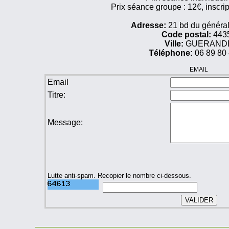
Prix séance groupe : 12€, inscrip
Adresse:
21 bd du général
Code postal:
443
Ville:
GUERAND
Téléphone:
06 89 80 
EMAIL
Email
Titre:
Message:
Lutte anti-spam. Recopier le nombre ci-dessous.