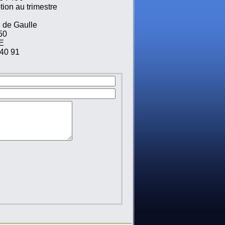
tion au trimestre
 de Gaulle
50
E
40 91