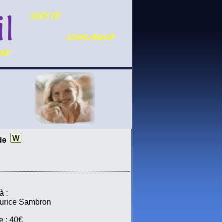
lde
à :
aurice Sambron
e : 40€