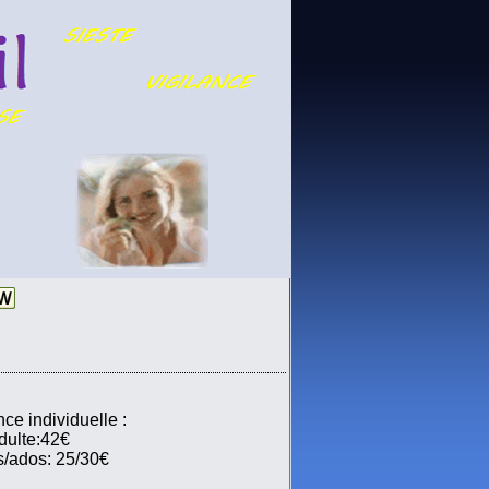
nce individuelle :
dulte:42€
s/ados: 25/30€