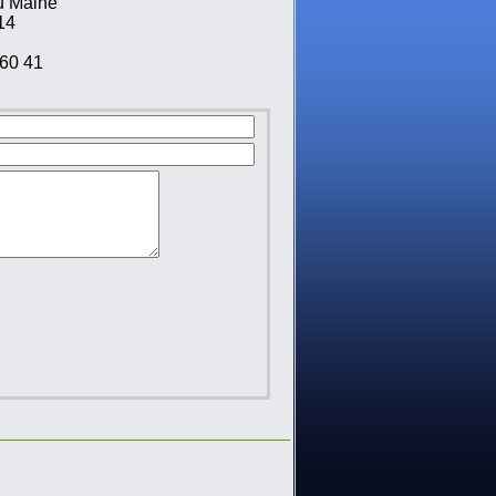
u Maine
14
60 41