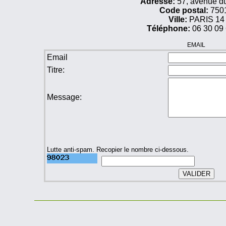
Adresse:
57, avenue d
Code postal:
750
Ville:
PARIS 14
Téléphone:
06 30 09 
EMAIL
Email
Titre:
Message:
Lutte anti-spam. Recopier le nombre ci-dessous.