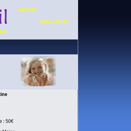
ine
e : 50€